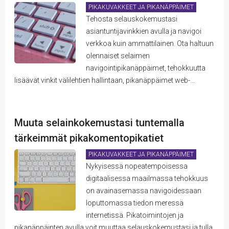
PIKAKUVAKKEET JA PIKANÄPPÄIMET
Tehosta selauskokemustasi
asiantuntijavinkkien avulla ja navigoi
verkkoa kuin ammattilainen. Ota haltuun
olennaiset selaimen
navigointipikanäppäimet, tehokkuutta
lisäävät vinkit välilehtien hallintaan, pikanäppäimet web-...
Muuta selainkokemustasi tuntemalla
tärkeimmät pikakomentopikatiet
PIKAKUVAKKEET JA PIKANÄPPÄIMET
Nykyisessä nopeatempoisessa
digitaalisessa maailmassa tehokkuus
on avainasemassa navigoidessaan
loputtomassa tiedon meressä
internetissä. Pikatoimintojen ja
pikanäppäinten avulla voit muuttaa selauskokemustasi ja tulla