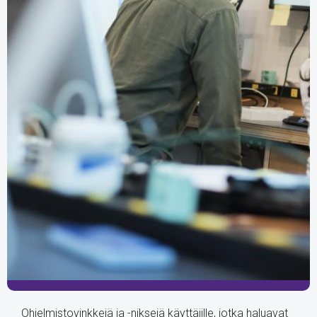
Ohjelmistovinkkejä ja -niksejä käyttäjille, jotka haluavat