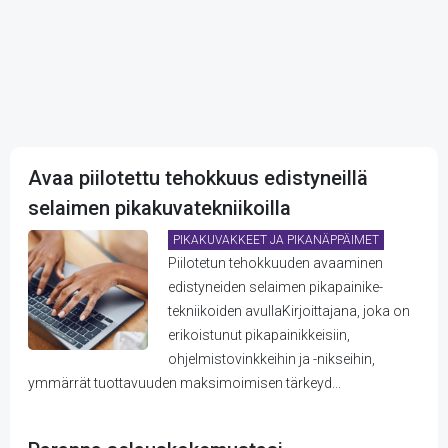
Avaa piilotettu tehokkuus edistyneillä
selaimen pikakuvatekniikoilla
PIKAKUVAKKEET JA PIKANÄPPÄIMET
Piilotetun tehokkuuden avaaminen
edistyneiden selaimen pikapainike-
tekniikoiden avullaKirjoittajana, joka on
erikoistunut pikapainikkeisiin,
ohjelmistovinkkeihin ja -nikseihin,
ymmärrät tuottavuuden maksimoimisen tärkeyd...