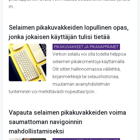
m...
Selaimen pikakuvakkeiden lopullinen opas,
jonka jokaisen käyttäjän tulisi tietää
PIKAKUVAKKEET JA PIKANÄPPÄIMET
Verkon selailu voi olla todella helppoa
selaimen pikakomentoja käyttämällä.
Olit sitten hallinnoimassa välilehtiä,
kirjanmerkkejä tai selaushistoriaa,
muutaman avainyhdistelmän
tunteminen voi merkittävästi nopeuttaa työn...
Vapauta selaimen pikakuvakkeiden voima
saumattoman navigoinnin
mahdollistamiseksi