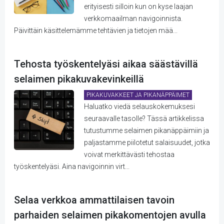
erityisesti silloin kun on kyse laajan
verkkomaailman navigoinnista.
Päivittäin käsittelemämme tehtävien ja tietojen mää...
Tehosta työskentelyäsi aikaa säästävillä
selaimen pikakuvakevinkeillä
PIKAKUVAKKEET JA PIKANÄPPÄIMET
Haluatko viedä selauskokemuksesi
seuraavalle tasolle? Tässä artikkelissa
tutustumme selaimen pikanäppäimiin ja
paljastamme piilotetut salaisuudet, jotka
voivat merkittävästi tehostaa
työskentelyäsi. Aina navigoinnin virt...
Selaa verkkoa ammattilaisen tavoin
parhaiden selaimen pikakomentojen avulla