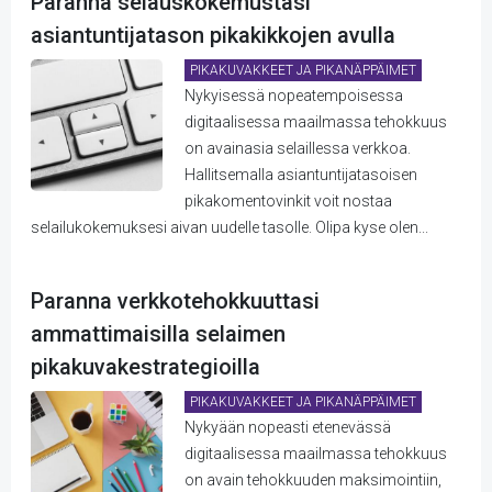
Paranna selauskokemustasi
asiantuntijatason pikakikkojen avulla
PIKAKUVAKKEET JA PIKANÄPPÄIMET
Nykyisessä nopeatempoisessa
digitaalisessa maailmassa tehokkuus
on avainasia selaillessa verkkoa.
Hallitsemalla asiantuntijatasoisen
pikakomentovinkit voit nostaa
selailukokemuksesi aivan uudelle tasolle. Olipa kyse olen...
Paranna verkkotehokkuuttasi
ammattimaisilla selaimen
pikakuvakestrategioilla
PIKAKUVAKKEET JA PIKANÄPPÄIMET
Nykyään nopeasti etenevässä
digitaalisessa maailmassa tehokkuus
on avain tehokkuuden maksimointiin,