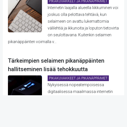
PIKAKUVAKKEET JA PIKANÄPPÄIMET
Internetin laajalla alueella liikkuminen voi
joskus olla pelottava tehtävä, kun
selaimeen on avattu lukemattomia
välilehtiä ja ikkunoita ja loputon tietovirta
on seulottavana. Kuitenkin selaimen
pikanäppäinten voimalla v...
Tärkeimpien selaimen pikanäppäinten
hallitseminen lisää tehokkuutta
PIKAKUVAKKEET JA PIKANÄPPÄIMET
Nykyisessä nopeatempoisessa
digitaalisessa maailmassa internetin
tehokas käyttö on olennaista
tuottavuuden lisäämiseksi. Tärkeiden
selaimen pikanäppäinten hallitseminen
voi auttaa virtaviivaistamaan työnkulkua ja säästäm...