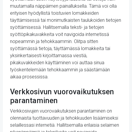
muutamalla näppäimen painalluksella. Tämä voi olla
erityisen hyödyllistä toistuvien lomakkeiden
täyttämisessä tai monimutkaisten taulukoiden tietojen
syöttämisessä. Hallitsemalla teksti- ja tietojen
syöttöpikakuvakkeita voit navigoida internetissä
nopeammin ja tehokkaammin. Olitpa sitten
syöttämässä tietoja, täyttämässä lomakkeita tai
yksinkertaisesti kirjoittamassa viestiä,
pikakuvakkeiden käyttäminen voi auttaa sinua
työskentelemään tehokkaammin ja säästämään
aikaa prosessissa.
Verkkosivun vuorovaikutuksen
parantaminen
Verkkosivujen vuorovaikutuksen parantaminen on
olennaista tuottavuuden ja tehokkuuden lisäämiseksi
selaillessasi internetiä. Hallitsemalla erilaisia selaimen