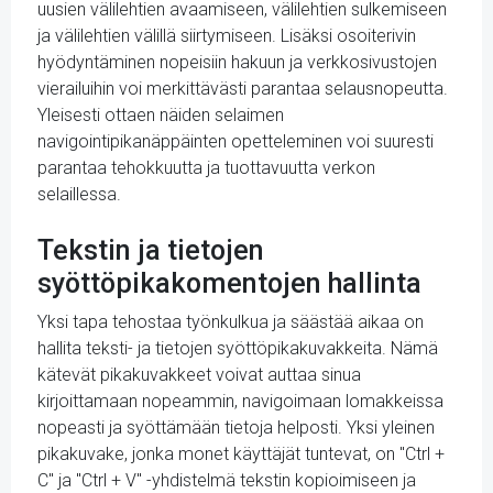
uusien välilehtien avaamiseen, välilehtien sulkemiseen
ja välilehtien välillä siirtymiseen. Lisäksi osoiterivin
hyödyntäminen nopeisiin hakuun ja verkkosivustojen
vierailuihin voi merkittävästi parantaa selausnopeutta.
Yleisesti ottaen näiden selaimen
navigointipikanäppäinten opetteleminen voi suuresti
parantaa tehokkuutta ja tuottavuutta verkon
selaillessa.
Tekstin ja tietojen
syöttöpikakomentojen hallinta
Yksi tapa tehostaa työnkulkua ja säästää aikaa on
hallita teksti- ja tietojen syöttöpikakuvakkeita. Nämä
kätevät pikakuvakkeet voivat auttaa sinua
kirjoittamaan nopeammin, navigoimaan lomakkeissa
nopeasti ja syöttämään tietoja helposti. Yksi yleinen
pikakuvake, jonka monet käyttäjät tuntevat, on "Ctrl +
C" ja "Ctrl + V" -yhdistelmä tekstin kopioimiseen ja