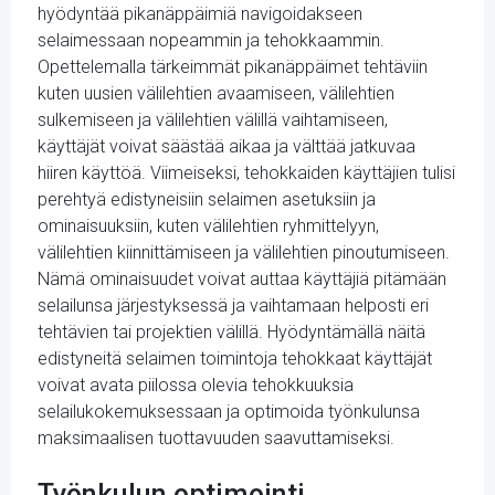
hyödyntää pikanäppäimiä navigoidakseen
selaimessaan nopeammin ja tehokkaammin.
Opettelemalla tärkeimmät pikanäppäimet tehtäviin
kuten uusien välilehtien avaamiseen, välilehtien
sulkemiseen ja välilehtien välillä vaihtamiseen,
käyttäjät voivat säästää aikaa ja välttää jatkuvaa
hiiren käyttöä. Viimeiseksi, tehokkaiden käyttäjien tulisi
perehtyä edistyneisiin selaimen asetuksiin ja
ominaisuuksiin, kuten välilehtien ryhmittelyyn,
välilehtien kiinnittämiseen ja välilehtien pinoutumiseen.
Nämä ominaisuudet voivat auttaa käyttäjiä pitämään
selailunsa järjestyksessä ja vaihtamaan helposti eri
tehtävien tai projektien välillä. Hyödyntämällä näitä
edistyneitä selaimen toimintoja tehokkaat käyttäjät
voivat avata piilossa olevia tehokkuuksia
selailukokemuksessaan ja optimoida työnkulunsa
maksimaalisen tuottavuuden saavuttamiseksi.
Työnkulun optimointi