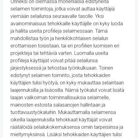
Onneksi on olemassa monenlaisia edistyneitä
selaimen toimintoja, jotka voivat auttaa käyttäjiä
viemään selailunsa seuraavalle tasolle. Yksi
avainominaisuus tehokkaille käyttäjille on kyky luoda
ja hallita useita profiileja selaimessaan. Tämä
mahdollistaa työn ja henkilökohtaisen selailun
erottamisen toisistaan, tai eri profiilien luomisen eri
projekteja tai tehtäviä varten. Luomalla useita
profiileja käyttäjät voivat pitää selailunsa
järjestyksessä ja tehostaa työnkulkuaan. Toinen
edistynyt selaimen toiminto, josta tehokkaiden
käyttäjien tulisi hyötyä, on kyky mukauttaa selaintaan
laajennuksilla ja lisäosilla. Nämä työkalut voivat lisätä
laajan valikoiman toiminnallisuuksia selaimelle,
mainosten estoista salasanojen hallintaan ja
tuottavuustyökaluihin. Mukauttamalla selaimensa
oikeilla laajennuksilla tehokkaat käyttäjät voivat
räätälöidä selailukokemuksensa omiin tarpeisiinsa ja
mieltymyksiinsä. Lisäksi tehokkaiden käyttäjien tulisi