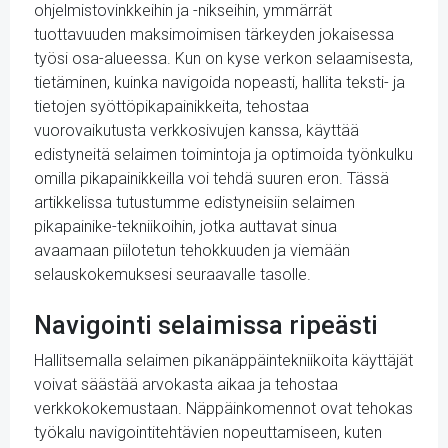
ohjelmistovinkkeihin ja -nikseihin, ymmärrät
tuottavuuden maksimoimisen tärkeyden jokaisessa
työsi osa-alueessa. Kun on kyse verkon selaamisesta,
tietäminen, kuinka navigoida nopeasti, hallita teksti- ja
tietojen syöttöpikapainikkeita, tehostaa
vuorovaikutusta verkkosivujen kanssa, käyttää
edistyneitä selaimen toimintoja ja optimoida työnkulku
omilla pikapainikkeilla voi tehdä suuren eron. Tässä
artikkelissa tutustumme edistyneisiin selaimen
pikapainike-tekniikoihin, jotka auttavat sinua
avaamaan piilotetun tehokkuuden ja viemään
selauskokemuksesi seuraavalle tasolle.
Navigointi selaimissa ripeästi
Hallitsemalla selaimen pikanäppäintekniikoita käyttäjät
voivat säästää arvokasta aikaa ja tehostaa
verkkokokemustaan. Näppäinkomennot ovat tehokas
työkalu navigointitehtävien nopeuttamiseen, kuten