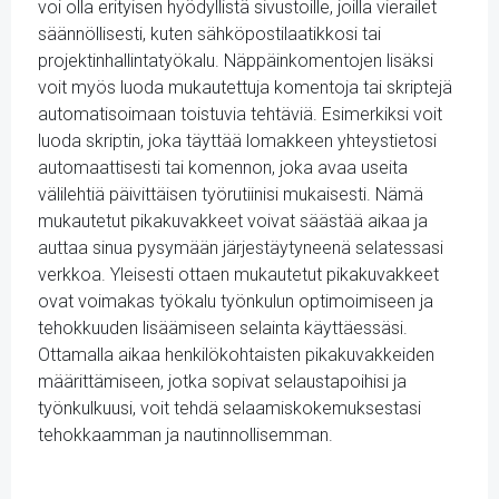
voi olla erityisen hyödyllistä sivustoille, joilla vierailet
säännöllisesti, kuten sähköpostilaatikkosi tai
projektinhallintatyökalu. Näppäinkomentojen lisäksi
voit myös luoda mukautettuja komentoja tai skriptejä
automatisoimaan toistuvia tehtäviä. Esimerkiksi voit
luoda skriptin, joka täyttää lomakkeen yhteystietosi
automaattisesti tai komennon, joka avaa useita
välilehtiä päivittäisen työrutiinisi mukaisesti. Nämä
mukautetut pikakuvakkeet voivat säästää aikaa ja
auttaa sinua pysymään järjestäytyneenä selatessasi
verkkoa. Yleisesti ottaen mukautetut pikakuvakkeet
ovat voimakas työkalu työnkulun optimoimiseen ja
tehokkuuden lisäämiseen selainta käyttäessäsi.
Ottamalla aikaa henkilökohtaisten pikakuvakkeiden
määrittämiseen, jotka sopivat selaustapoihisi ja
työnkulkuusi, voit tehdä selaamiskokemuksestasi
tehokkaamman ja nautinnollisemman.