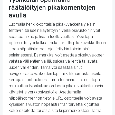
räätälöityjen pikakomentojen
avulla
Luomalla henkilökohtaisia pikakuvakkeita yleisiin
tehtäviin tai usein käytettyihin verkkosivustoihin voit
säästää aikaa ja lisätä tuottavuuttasi. Yksi tapa
optimoida työnkulkua mukautetuilla pikakuvakkeilla on
luoda näppäinkomentoja tiettyihin toimintoihin
selaimessasi. Esimerkiksi voit asettaa pikakuvakkeen
vaihtaa välilehtien välillä, sulkea välilehtiä tai avata
uuden välilehden. Tämä voi säästää sinut
navigoimasta valikoiden läpi tai klikkaamasta useita
kertoja suorittaaksesi nämä toiminnot. Toinen tapa
mukauttaa työnkulkua on luoda pikakuvakkeita usein
käytetyille verkkosivustoille. Asettamalla
näppäinkomennon tietylle URL-osoitteelle voit avata
kyseisen sivuston nopeasti ilman tarvetta kirjoittaa
koko osoitetta tai etsiä sitä kirjanmerkeistäsi. Tämä