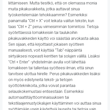
liittämiseen. Mutta tiesitkö, että on olemassa monia
muita pikakuvakkeita, jotka auttavat sinua
työskentelemään tehokkaammin? Esimerkiksi
painamalla "Ctrl + X" voit leikata valitun tekstin, kun
taas "Ctrl + Z" peruu viimeisimmän toimintosi. Tietoja
syötettäessä lomakkeisiin tai taulukoihin
pikakuvakkeiden käyttö voi säästää arvokasta aikaa.
Sen sijaan, että kirjoittaisit jokaisen syötteen
manuaalisesti, voit käyttää "Tab"-näppäintä
siirtyäksesi nopeasti kenttien tai solujen välillä. Lisäksi
"Ctrl + Enter" -yhdistelmän avulla voit lähettää
lomakkeen tai tallentaa syötteesi ilman, että sinun
tarvitsee ulottua hiirelle. Perus pikakuvakkeiden lisäksi
on myös edistyneitä teksti- ja tietojen
syöttötekniikoita, jotka voivat parantaa
selauskokemustasi entisestään. Esimerkiksi
automaattitäyttöominaisuuksien tai
tekstilaajennustyökalujen käyttäminen voi auttaa sinua
syöttämään usein käytettyjä lauseita tai tietoja vain